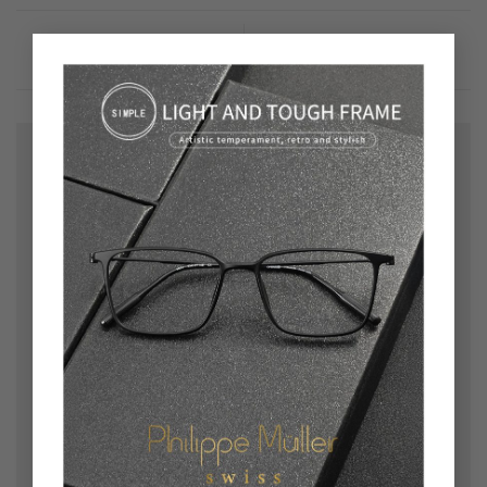
×
Bir yanıt yazın
E-posta adresiniz yayınlanmayacak.
Gerekli alanlar
*
ile işaretlenmişlerdir
Yorum
*
Ad
*