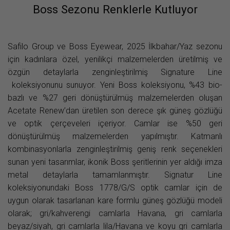
Boss Sezonu Renklerle Kutluyor
Safilo Group ve Boss Eyewear, 2025 İlkbahar/Yaz sezonu
için kadınlara özel, yenilikçi malzemelerden üretilmiş ve
özgün detaylarla zenginleştirilmiş Signature Line
koleksiyonunu sunuyor. Yeni Boss koleksiyonu, %43 bio-
bazlı ve %27 geri dönüştürülmüş malzemelerden oluşan
Acetate Renew’dan üretilen son derece şık güneş gözlüğü
ve optik çerçeveleri içeriyor. Camlar ise %50 geri
dönüştürülmüş malzemelerden yapılmıştır. Katmanlı
kombinasyonlarla zenginleştirilmiş geniş renk seçenekleri
sunan yeni tasarımlar, ikonik Boss şeritlerinin yer aldığı imza
metal detaylarla tamamlanmıştır. Signatur Line
koleksiyonundaki Boss 1778/G/S optik camlar için de
uygun olarak tasarlanan kare formlu güneş gözlüğü modeli
olarak; gri/kahverengi camlarla Havana, gri camlarla
beyaz/siyah, gri camlarla lila/Havana ve koyu gri camlarla