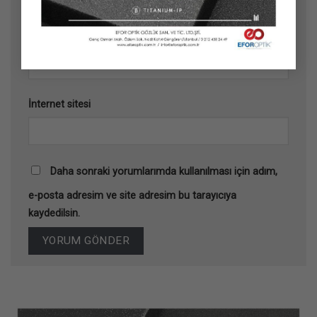
E-posta
*
İnternet sitesi
Daha sonraki yorumlarımda kullanılması için adım,
e-posta adresim ve site adresim bu tarayıcıya
kaydedilsin.