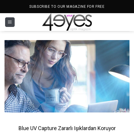
İçeriğe
SUBSCRIBE TO OUR MAGAZINE FOR FREE
atla
Blue UV Capture Zararlı Işıklardan Koruyor