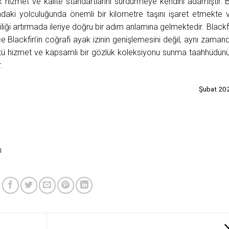
k hizmet ve kalite standartlarını sürdürmeye kendini adamıştır. 
ındaki yolculuğunda önemli bir kilometre taşını işaret etmekte 
liliği artırmada ileriye doğru bir adım anlamına gelmektedir. Blackf
e Blackfin’in coğrafi ayak izinin genişlemesini değil, aynı zaman
ü hizmet ve kapsamlı bir gözlük koleksiyonu sunma taahhüdün
.
Şubat 20
ı