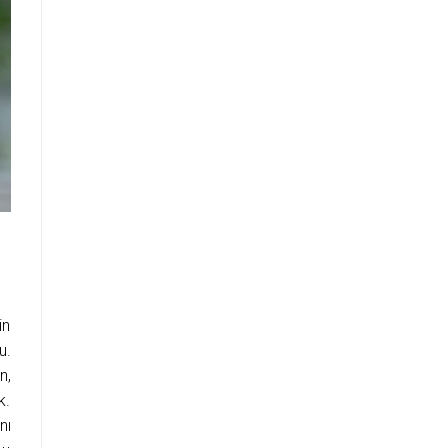
in
u.
n,
k.
nı