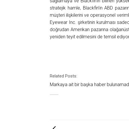
sağlamaya ve Blackfin’in bilinen yükse
stratejik hamle, Blackfin’in ABD pazar
müşteri ilişkilerini ve operasyonel verim
Eyewear Inc. şirketinin kurulması sadec
doğrudan Amerikan pazarına olağanüst
yeniden teyit edilmesini de temsil ediyor
Related Posts:
Markaya ait bir başka haber bulunamad