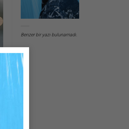
Benzer bir yazı bulunamadı.
×
an
da
ın
in