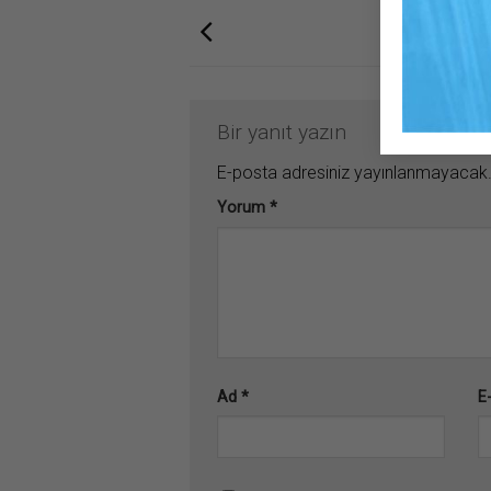
Bir yanıt yazın
E-posta adresiniz yayınlanmayacak
Yorum
*
Ad
*
E