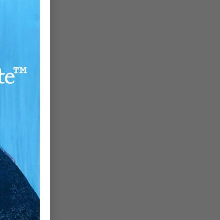
ne
ni
ra
in
bi
st
25