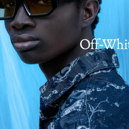
 son teknolojileri zanaatkar işçiliğiyle harmanlıyor. Blackfin O
 ve titanyumun dokunsal cazibesine bir övgü olan Sable gibi stilleri
liyor. Minimalist yenilik, Palisades gibi tasarımların konfor ve ult
c serisinde parlıyor. Cesur bir sofistike görünüm arayanlar iç
kelsi enerjiyi ve titanyumun gücünü somutlaştıran Knightsbridge gi
an Blackfin Aero Loop serisi ise mühendislik hassasiyetini minimali
erle çerçevesiz gözlükleri yeniden tanımlıyor.
Şubat 20
ı