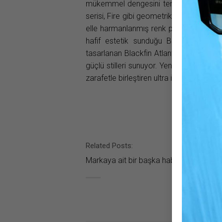
mükemmel dengesini temsil ediyor ve en
serisi, Fire gibi geometrik tasarımlarını
elle harmanlanmış renk paletleriyle sergi
hafif estetik sunduğu Blackfin Pacifi
tasarlanan Blackfin Atlantic serisi, hey
güçlü stilleri sunuyor. Yeni bir çığır aç
zarafetle birleştiren ultra ince çerçevel
Related Posts:
Markaya ait bir başka haber bulunamad