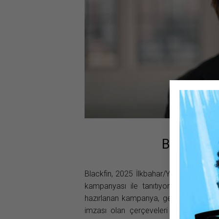
Blackfin 
Blackfin, 2025 İlkbahar/Yaz koleksiyonun
kampanyası ile tanıtıyor. Doğal ışığın
hazırlanan kampanya, geometrik gölgele
imzası olan çerçeveleri sanat eserle