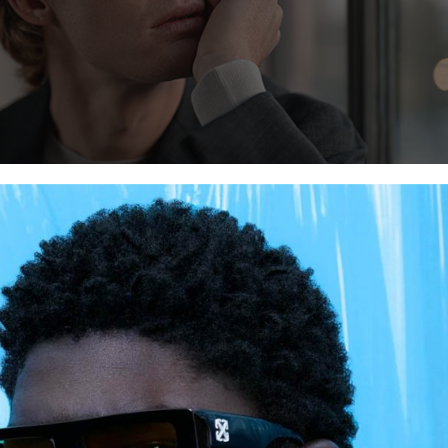
Saf Moderniteyi Yansıtıyor
u yeni görsel bir dil kullandığı ve sofistikeliği yeniden tanımlay
 geniş pencerelerde dans ettiği endüstriyel-şık bir çatı katın
r ve temiz çizgilerin çarpıcı bir etkileşimini yaratarak markan
rine dönüştürüyor. Koleksiyon, modernlik ve zamansız zarafet