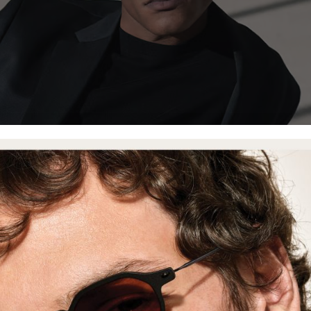
Atlantic Serisi Genişliyor
da Atlantic koleksiyonunu iki çarpıcı yeni gözlük modeliy
le zamansız Anglo-Sakson zarafetinin harmanlandığı bu tasarımla
ını yansıtan cesur çizgiler ve heykelsi bir hassasiyetle dikk
tanyum bloğundan üretilen bu yeni modeller hem ifade gücü yüks