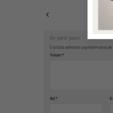
Bir yanıt yazın
E-posta adresiniz yayınlanmayacak
Yorum
*
Ad
*
E