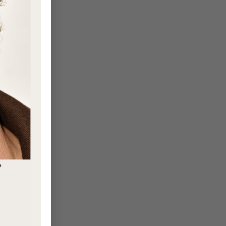
ün
st
ce
ey
ic
ak
ir
25