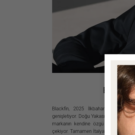
Blackfin 
Blackfin, 2025 İlkbahar/Yaz sezonun
genişletiyor. Doğu Yakası modernizmi i
markanın kendine özgü estetik anlayış
çekiyor. Tamamen İtalya’da, tek bir ti