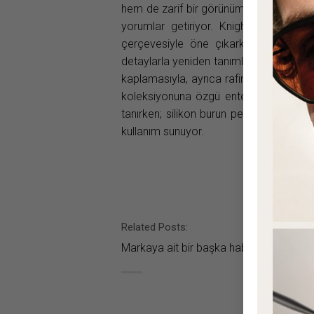
hem de zarif bir görünüm sunuyor. Knig
yorumlar getiriyor. Knightsbridge, ke
çerçevesiyle öne çıkarken; Mayfair, 
detaylarla yeniden tanımlıyor. Her iki 
kaplamasıyla, ayrıca rafine Black Editio
koleksiyonuna özgü entegre çerçeve k
tanırken; silikon burun pedleri, çok yön
kullanım sunuyor.
Related Posts:
Markaya ait bir başka haber bulunamad