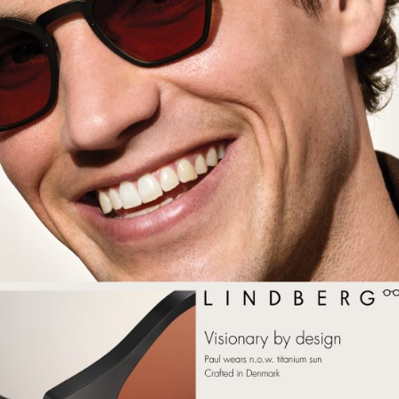
htsbridge ve Mayfair adını taşıyan modeller, köşeli formlara özg
ndinden emin ve kentli bir zarafet yansıtan düz ve belirgin ü
klasik bir tasarıma modern bir dokunuş getirerek zarafeti in
model de benzersiz bir dokunsal deneyim sunan özel Silk Feel yüz
n ve renkli camlı güneş gözlüğü versiyonlarıyla sunuluyor. Atlant
ilidi ve menteşe sistemi, kolay pantoskopik ayarlamaya olan
lü esneklik sağlayarak kişiselleştirilmiş ve son derece konforlu b
Haziran 20
ı