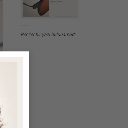
Benzer bir yazı bulunamadı.
×
le
r,
at
ek