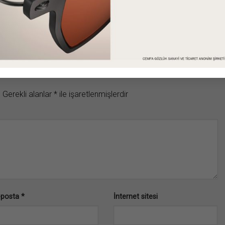
.
Gerekli alanlar
*
ile işaretlenmişlerdir
-posta
*
İnternet sitesi