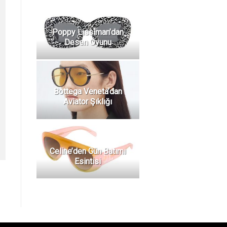
Poppy Lissiman’dan
Desen Oyunu
Bottega Veneta’dan
Aviator Şıklığı
Celine’den Gün Batımı
Esintisi