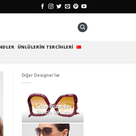
NDLER
ÜNLÜLERIN TERCIHLERI
Diğer Designer'lar
Ezber Bozan Bir
Francis De Lara