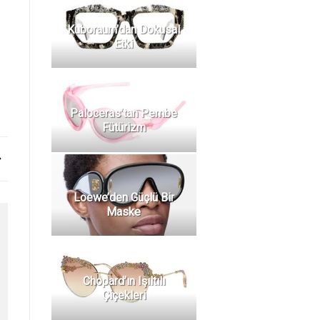
Kuboraum’dan Dokusal
Etki
Paloceras’tan Pembe
Fütürizm
Loewe’den Güçlü Bir
Maske
Chopard’ın Işıltılı
Çiçekleri