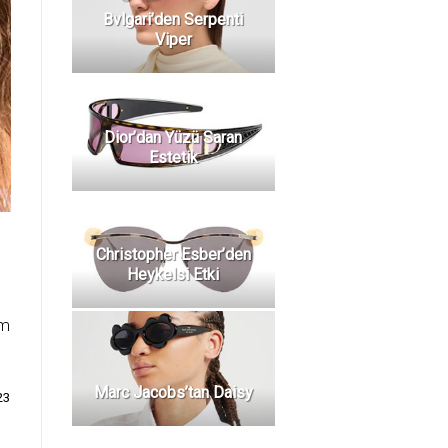
Bvlgari’den Serpenti
Viper
Dior’dan Yüzü Saran
Estetik
Christopher Esber’den
Heykelsi Etki
im
Marc Jacobs’tan Daisy
23