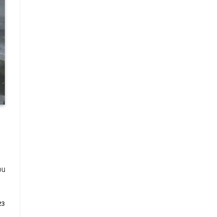
bu
23