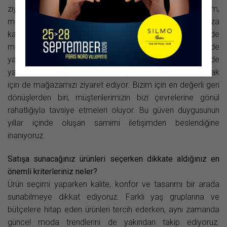
ziyade misafir oldukları bir ortamda hissediyorlar. Bu durum,
müşterilerle daha sıcak ve uzun vadeli ilişkiler kurmamıza
katkı sağlıyor. Birlikte çalışıyor olmamız sayesinde
müşterilerimizin ihtiyaçlarına daha hızlı ve uyumlu şekilde
yaklaşabiliyoruz. Pek çok müşterimiz zaman içerisinde
yalnızca alışveriş yapmak için değil, fikir almak ve danışmak
için de mağazamızı ziyaret ediyor. Bizim için en değerli geri
dönüşlerden biri, müşterilerimizin bizi çevrelerine gönül
rahatlığıyla tavsiye etmeleri oluyor. Bu güven duygusunun
yıllar içinde oluşan samimi iletişimden beslendiğine
inanıyoruz.
Satışa sunacağınız ürünleri seçerken dikkate aldığınız en
önemli kriterleriniz neler?
Ürün seçimi yaparken kalite, konfor ve tasarımı bir arada
sunabilmeye dikkat ediyoruz. Farklı yaş gruplarına ve
bütçelere hitap eden ürünleri tercih ederken, aynı zamanda
güncel moda trendlerini de yakından takip ediyoruz.