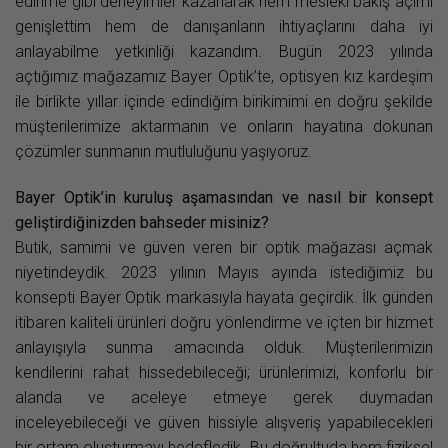
edinme gibi deneyimler kazanarak hem mesleki bakış açımı
genişlettim hem de danışanların ihtiyaçlarını daha iyi
anlayabilme yetkinliği kazandım. Bugün 2023 yılında
açtığımız mağazamız Bayer Optik’te, optisyen kız kardeşim
ile birlikte yıllar içinde edindiğim birikimimi en doğru şekilde
müşterilerimize aktarmanın ve onların hayatına dokunan
çözümler sunmanın mutluluğunu yaşıyoruz.
Bayer Optik’in kuruluş aşamasından ve nasıl bir konsept
geliştirdiğinizden bahseder misiniz?
Butik, samimi ve güven veren bir optik mağazası açmak
niyetindeydik. 2023 yılının Mayıs ayında istediğimiz bu
konsepti Bayer Optik markasıyla hayata geçirdik. İlk günden
itibaren kaliteli ürünleri doğru yönlendirme ve içten bir hizmet
anlayışıyla sunma amacında olduk. Müşterilerimizin
kendilerini rahat hissedebileceği; ürünlerimizi, konforlu bir
alanda ve aceleye etmeye gerek duymadan
inceleyebileceği ve güven hissiyle alışveriş yapabilecekleri
bir ortam oluşturmayı hedefledik. Bu doğrultuda hem fiziksel