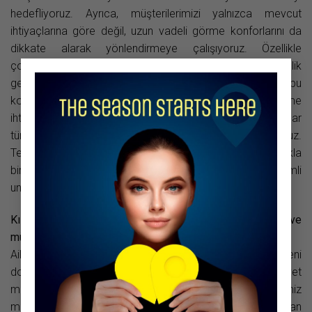
hedefliyoruz. Ayrıca, müşterilerimizi yalnızca mevcut
ihtiyaçlarına göre değil, uzun vadeli görme konforlarını da
dikkate alarak yönlendirmeye çalışıyoruz. Özellikle
×
çocuklarda ve gençlerde miyopi kontrolüne yönelik
geliştirilen güncel çözümleri yakından takip ediyor, aileleri bu
konuda bilgilendirmeye önem veriyoruz. Her bireyin görme
ihtiyaçları farklı olduğu için ölçümden ürün seçimine kadar
tüm süreci kişiye özel bir yaklaşımla değerlendiriyoruz.
Teknolojinin sunduğu imkanları doğru danışmanlıkla
birleştirmenin, başarılı bir optik hizmetinin en önemli
unsurlarından biri olduğuna inanıyoruz.
Kız kardeşinizle birlikte çalışıyor olmanız, ekip yapınızı ve
müşterilerle kurduğunuz ilişkiyi nasıl etkiliyor?
Aile bireyiyle birlikte çalışmak, ekip içindeki uyumu ve güveni
doğal bir şekilde güçlendiriyor. Bu uyum ve samimiyet
mağaza atmosferine de yansıyor. Müşterilerimiz
mağazamıza geldiklerinde kendilerini bir satış ortamından