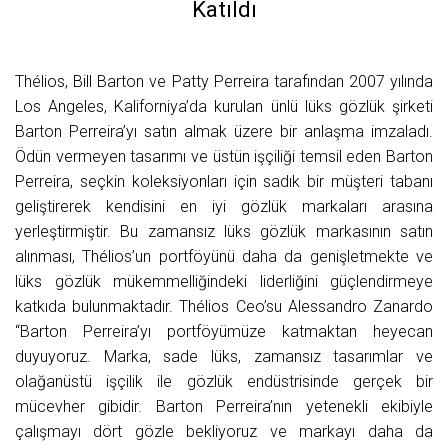
Katıldı
Thélios, Bill Barton ve Patty Perreira tarafından 2007 yılında
Los Angeles, Kaliforniya’da kurulan ünlü lüks gözlük şirketi
Barton Perreira’yı satın almak üzere bir anlaşma imzaladı.
Ödün vermeyen tasarımı ve üstün işçiliği temsil eden Barton
Perreira, seçkin koleksiyonları için sadık bir müşteri tabanı
geliştirerek kendisini en iyi gözlük markaları arasına
yerleştirmiştir. Bu zamansız lüks gözlük markasının satın
alınması, Thélios’un portföyünü daha da genişletmekte ve
lüks gözlük mükemmelliğindeki liderliğini güçlendirmeye
katkıda bulunmaktadır. Thélios Ceo’su Alessandro Zanardo
“Barton Perreira’yı portföyümüze katmaktan heyecan
duyuyoruz. Marka, sade lüks, zamansız tasarımlar ve
olağanüstü işçilik ile gözlük endüstrisinde gerçek bir
mücevher gibidir. Barton Perreira’nın yetenekli ekibiyle
çalışmayı dört gözle bekliyoruz ve markayı daha da