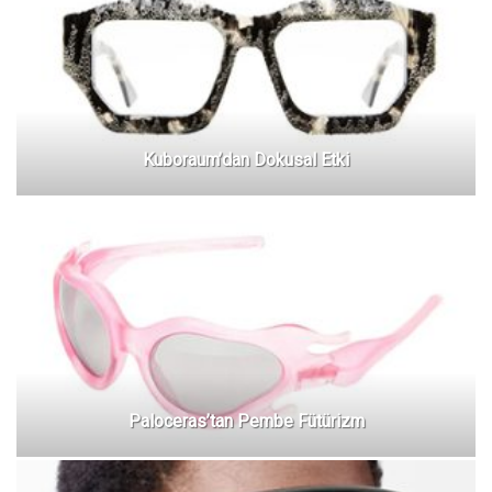
Kuboraum’dan Dokusal Etki
Paloceras’tan Pembe Fütürizm