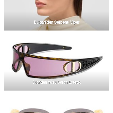
Bvlgari’den Serpenti Viper
Dior’dan Yüzü Saran Estetik