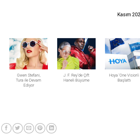
Kasım 20
Gwen Stefani,
J. F. Rey’de Çift
Hoya ‘One Vision’ı
Tura ile Devam
Haneli Büyüme
Başlattı
Ediyor