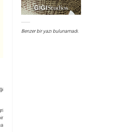
Benzer bir yazı bulunamadı.
ği
ri
ir
şa