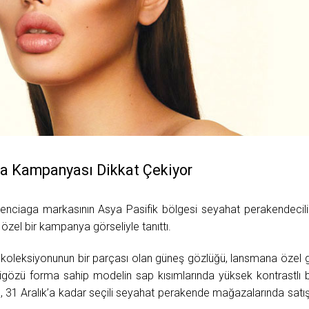
a Kampanyası Dikkat Çekiyor
enciaga markasının Asya Pasifik bölgesi seyahat perakendecili
 özel bir kampanya görseliyle tanıttı.
 koleksiyonunun bir parçası olan güneş gözlüğü, lansmana özel g
edigözü forma sahip modelin sap kısımlarında yüksek kontrastlı b
il, 31 Aralık’a kadar seçili seyahat perakende mağazalarında satı