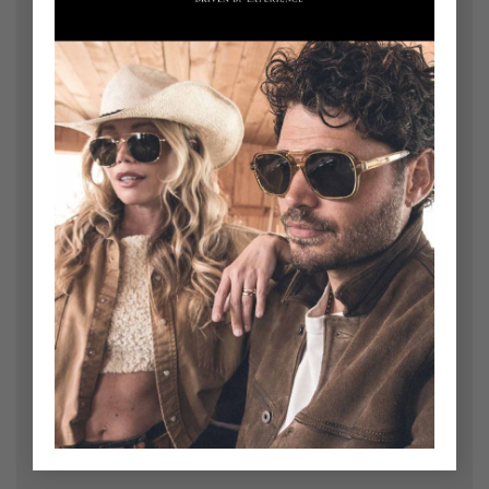
Yorum
*
Ad
*
E-posta
*
İnternet sitesi