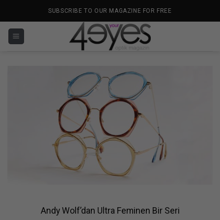
İçeriğe
SUBSCRIBE TO OUR MAGAZINE FOR FREE
atla
Andy Wolf’dan Ultra Feminen Bir Seri