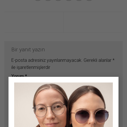
Bir yanıt yazın
E-posta adresiniz yayınlanmayacak.
Gerekli alanlar
*
ile işaretlenmişlerdir
Yorum
*
×
Ad
*