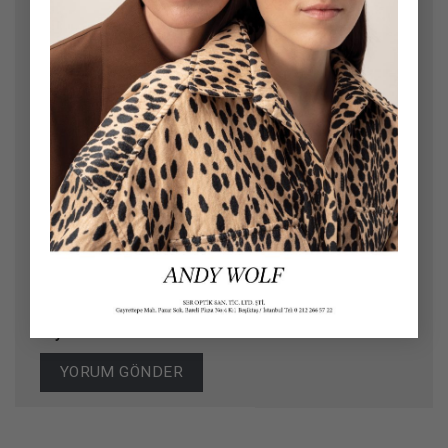
E-posta
*
İnternet sitesi
Daha sonraki yorumlarımda kullanılması için adım,
e-posta adresim ve site adresim bu tarayıcıya
kaydedilsin.