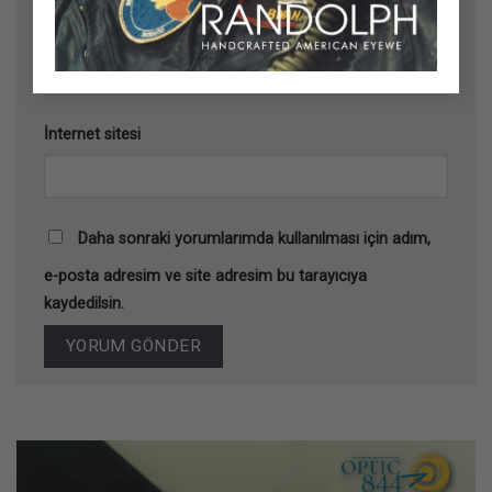
E-posta
*
İnternet sitesi
Daha sonraki yorumlarımda kullanılması için adım,
e-posta adresim ve site adresim bu tarayıcıya
kaydedilsin.