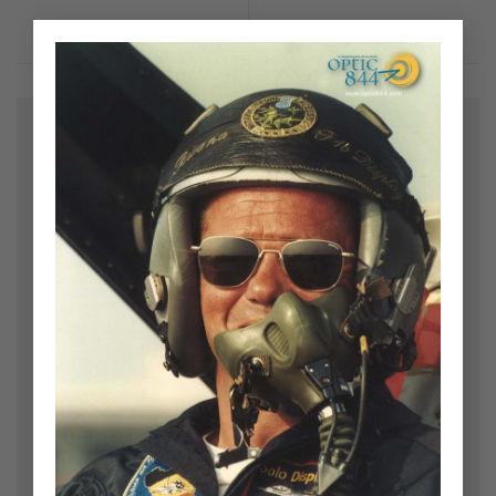
×
Bir yanıt yazın
E-posta adresiniz yayınlanmayacak.
Gerekli alanlar
*
ile işaretlenmişlerdir
Yorum
*
Ad
*