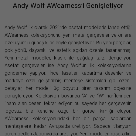
Andy Wolf AWearness’i Genişletiyor
Andy Wolf ilk olarak 2021’de asetat modellerle lanse ettiği
AWearness koleksiyonunu, yeni metal çerçeveler ve onlara
özel uyumlu güneş klipsleriyle genişletiliyor. Bu yeni parçalar;
çok yönlü, dayanıklı ve estetik açıdan özenle tasarlanmış.
Yeni metal modeller, klasik ile çağdaş tarzı dengeliyor.
Asetat çerçeveler ise Andy Wolf’un ilk koleksiyonlarına
gönderme yapıyor. İnce fasetler, kabartma desenler ve
markaya özel geliştirilmiş menteşe sistemleri gibi özenli
detaylar, her modeli üç boyutlu birer tasarım objesine
dönüştürüyor. Koleksiyon boyunca “A” ve “W” harflerinden
ilham alan desen tekrar ediyor; bu sayede her çerçevenin
logosuz bile kendine özgü bir görsel kimliği oluyor.
AWearness koleksiyonundaki her bir parça, saplardan
menteşelere kadar Avrupa’da üretiliyor. Sadece titanyum
burun pedleri Japonya’da üretiliyor. Yeni modeller; rose altın,