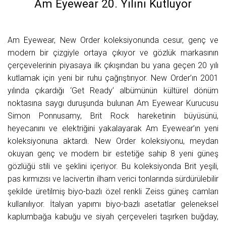
Am Eyewear 20. Yılını Kutluyor
Am Eyewear, New Order koleksiyonunda cesur, genç ve
modern bir çizgiyle ortaya çıkıyor ve gözlük markasının
çerçevelerinin piyasaya ilk çıkışından bu yana geçen 20 yılı
kutlamak için yeni bir ruhu çağrıştırıyor. New Order’ın 2001
yılında çıkardığı ‘Get Ready’ albümünün kültürel dönüm
noktasına saygı duruşunda bulunan Am Eyewear Kurucusu
Simon Ponnusamy, Brit Rock hareketinin büyüsünü,
heyecanını ve elektriğini yakalayarak Am Eyewear’ın yeni
koleksiyonuna aktardı. New Order koleksiyonu, meydan
okuyan genç ve modern bir estetiğe sahip 8 yeni güneş
gözlüğü stili ve şeklini içeriyor. Bu koleksiyonda Brit yeşili,
pas kırmızısı ve lacivertin ilham verici tonlarında sürdürülebilir
şekilde üretilmiş biyo-bazlı özel renkli Zeiss güneş camları
kullanılıyor. İtalyan yapımı biyo-bazlı asetatlar geleneksel
kaplumbağa kabuğu ve siyah çerçeveleri taşırken buğday,