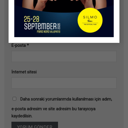
Ad
*
E-posta
*
İnternet sitesi
Daha sonraki yorumlarımda kullanılması için adım,
e-posta adresim ve site adresim bu tarayıcıya
kaydedilsin.