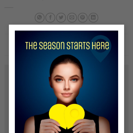
×
Bir yanıt yazın
E-posta adresiniz yayınlanmayacak.
Gerekli alanlar
*
ile işaretlenmişlerdir
Yorum
*