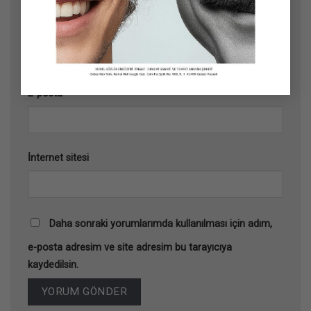
Ad
*
E-posta
*
İnternet sitesi
Daha sonraki yorumlarımda kullanılması için adım,
e-posta adresim ve site adresim bu tarayıcıya
kaydedilsin.