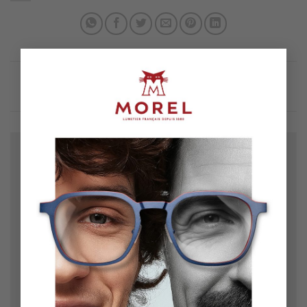
×
Bir yanıt yazın
E-posta adresiniz yayınlanmayacak.
Gerekli alanlar
*
ile işaretlenmişlerdir
Yorum
*