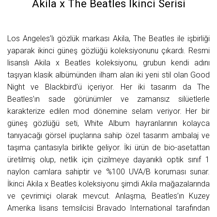
Akila x The Beatles İkinci Serisi
Los Angeles’lı gözlük markası Akila, The Beatles ile işbirliği
yaparak ikinci güneş gözlüğü koleksiyonunu çıkardı. Resmi
lisanslı Akila x Beatles koleksiyonu, grubun kendi adını
taşıyan klasik albümünden ilham alan iki yeni stil olan Good
Night ve Blackbird’ü içeriyor. Her iki tasarım da The
Beatles’ın sade görünümler ve zamansız silüetlerle
karakterize edilen mod dönemine selam veriyor. Her bir
güneş gözlüğü seti, White Album hayranlarının kolayca
tanıyacağı görsel ipuçlarına sahip özel tasarım ambalaj ve
taşıma çantasıyla birlikte geliyor. İki ürün de bio-asetattan
üretilmiş olup, netlik için çizilmeye dayanıklı optik sınıf 1
naylon camlara sahiptir ve %100 UVA/B koruması sunar.
İkinci Akila x Beatles koleksiyonu şimdi Akila mağazalarında
ve çevrimiçi olarak mevcut. Anlaşma, Beatles’ın Kuzey
Amerika lisans temsilcisi Bravado International tarafından