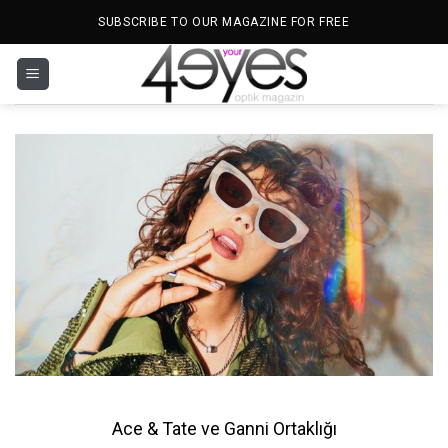
İçeriğe
SUBSCRIBE TO OUR MAGAZINE FOR FREE
atla
Ace & Tate ve Ganni Ortaklığı