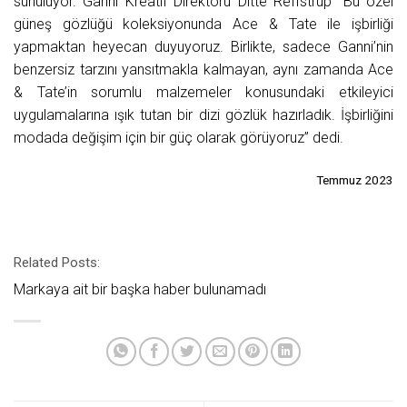
sunuluyor. Ganni Kreatif Direktörü Ditte Reffstrup “Bu özel
güneş gözlüğü koleksiyonunda Ace & Tate ile işbirliği
yapmaktan heyecan duyuyoruz. Birlikte, sadece Ganni’nin
benzersiz tarzını yansıtmakla kalmayan, aynı zamanda Ace
& Tate’in sorumlu malzemeler konusundaki etkileyici
uygulamalarına ışık tutan bir dizi gözlük hazırladık. İşbirliğini
modada değişim için bir güç olarak görüyoruz” dedi.
Temmuz 2023
Related Posts:
Markaya ait bir başka haber bulunamadı