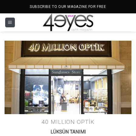
İçeriğe
SUBSCRIBE TO OUR MAGAZINE FOR FREE
atla
40 MILLION OPTIK
LÜKSÜN TANIMI